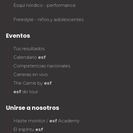
Esquí nórdico - performance
Freestyle - niños y adolescentes
Eventos
Tus resultados
Calendario
esf
Competencias nacionales
Carreras en vivo
The Game by
esf
esf
ski tour
Unirse a nosotros
Hazte monitor /
esf
Academy
El espíritu
esf