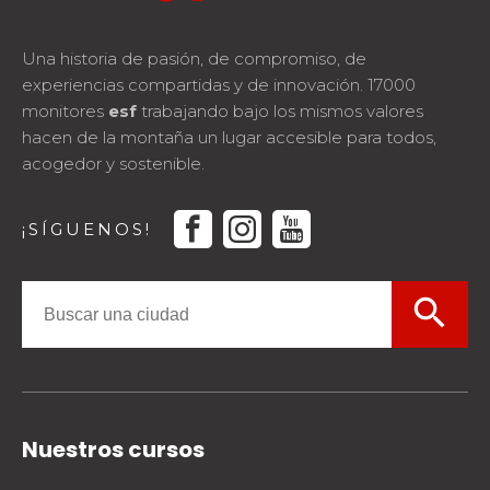
Una historia de pasión, de compromiso, de
experiencias compartidas y de innovación. 17000
monitores
esf
trabajando bajo los mismos valores
hacen de la montaña un lugar accesible para todos,
acogedor y sostenible.
facebook
instagram
youtube
¡SÍGUENOS!
search
Nuestros cursos