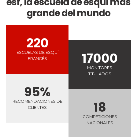
esf, la escuela de esquí más
grande del mundo
220
ESCUELAS DE ESQUÍ
17000
FRANCÉS
MONITORES
TITULADOS
95%
RECOMENDACIONES DE
18
CLIENTES
COMPETICIONES
NACIONALES