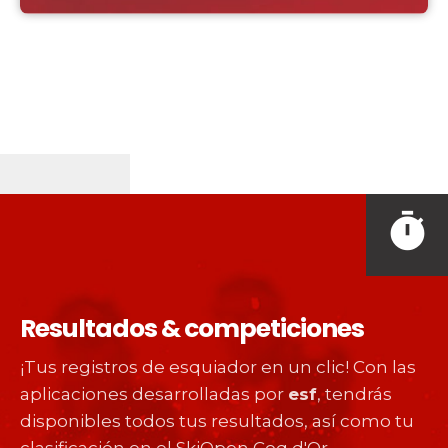
timer
Resultados & competiciones
¡Tus registros de esquiador en un clic! Con las
aplicaciones desarrolladas por
esf
, tendrás
disponibles todos tus resultados, así como tu
clasificación en el SkiOpen Coq d'Or.