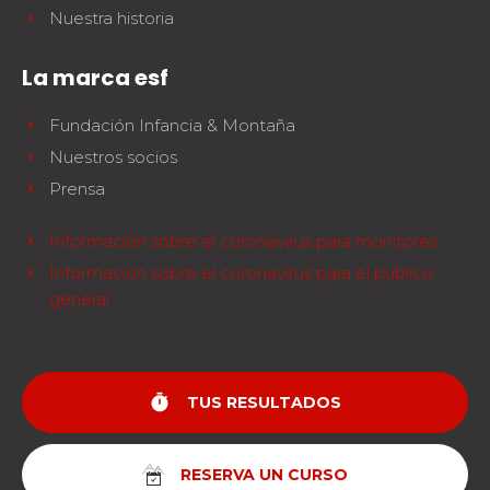
Nuestra historia
La marca esf
Fundación Infancia & Montaña
Nuestros socios
Prensa
Información sobre el coronavirus para monitores
Información sobre el coronavirus para el público
general
timer
TUS RESULTADOS
RESERVA UN CURSO