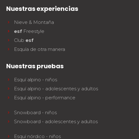
La seguridad
Nuestras experiencias
¡Una de nuestras prioridades!
Nieve & Montaña
Competiciones
esf
Freestyle
Presentación del Club
esf
Club
esf
Esquía de otra manera
Nuestras pruebas
Esquí alpino - niños
Esquí alpino - adolescentes y adultos
Esquí alpino - performance
Snowboard - niños
Snowboard - adolescentes y adultos
Esquí nórdico - niños