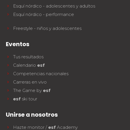
Esquí nórdico - adolescentes y adultos
Esquí nórdico - performance
Freestyle - niños y adolescentes
Eventos
Tus resultados
Calendario
esf
Competencias nacionales
Carreras en vivo
The Game by
esf
esf
ski tour
Unirse a nosotros
Hazte monitor /
esf
Academy