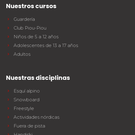
Bank Slalom Boarder
Del Ourson a la Étoile d'Or
Nuestros cursos
Les résultats par épreuves
Saboya
83
Adolescentes y adultos
Alta Saboya
Guardería
33
Qualification Stagiaires
Todos los niveles
Club Piou-Piou
Isère
17
Les résultats par épreuves
Niños de 5 a 12 años
Performance
Alpes del sur
33
Adolescentes de 13 a 17 años
Mídete con otros competidores
Macizo Central
4
Adultos
Pirineos
20
Jura
Pruebas de freestyle
6
Nuestras disciplinas
Vosgos
4
Niños y adolescentes
Córcega
1
Para todos los riders
Esquí alpino
Snowboard
Nuestras competencias
Freestyle
La trayectoria esf
Actividades nórdicas
75 años de experiencia
Fuera de pista
Handiski