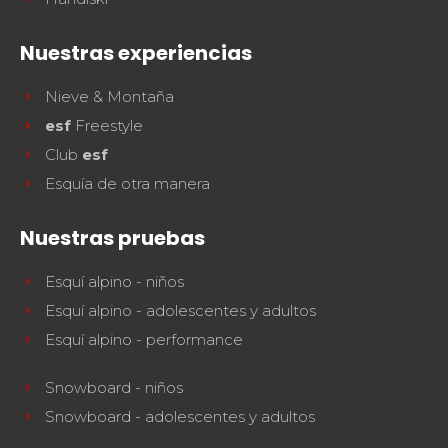
La seguridad
¡Una de nuestras prioridades!
Nuestras experiencias
Competiciones
Nieve & Montaña
Presentación del Club
esf
esf
Freestyle
Club
esf
Esquía de otra manera
Nuestras pruebas
Esquí alpino - niños
Esquí alpino - adolescentes y adultos
Esquí alpino - performance
Snowboard - niños
Snowboard - adolescentes y adultos