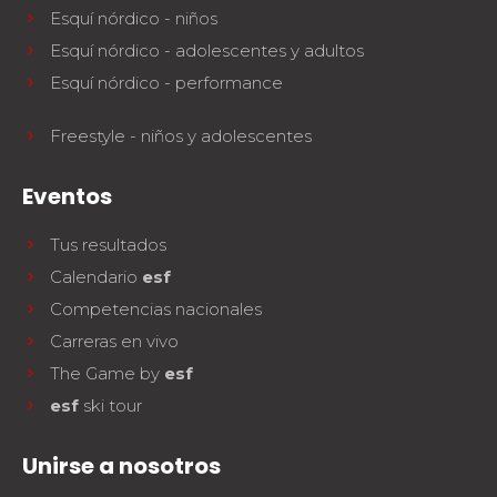
Esquí nórdico - niños
Esquí nórdico - adolescentes y adultos
Esquí nórdico - performance
Freestyle - niños y adolescentes
Eventos
Tus resultados
Calendario
esf
Competencias nacionales
Carreras en vivo
The Game by
esf
esf
ski tour
Unirse a nosotros