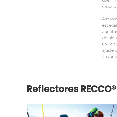
que lim
caída o
Asesó
especia
aquell
de alqu
un eq
ajuste d
Tus art
Reflectores RECCO®