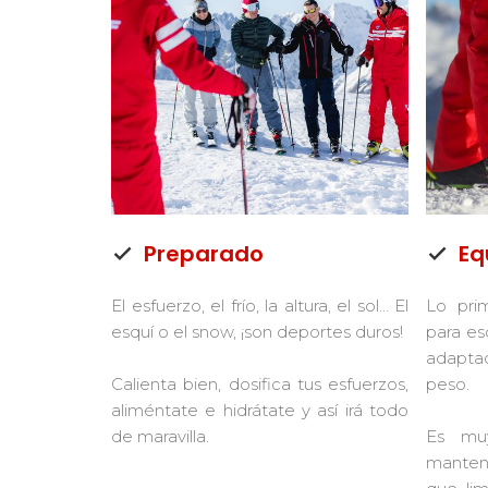
Preparado
Eq
El esfuerzo, el frío, la altura, el sol… El
Lo pri
esquí o el snow, ¡son deportes duros!
para es
adaptad
Calienta bien, dosifica tus esfuerzos,
peso.
aliméntate e hidrátate y así irá todo
de maravilla.
Es muy
manteni