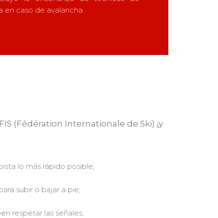
a en caso de avalancha.
IS (Fédération Internationale de Ski) ¡y
pista lo más rápido posible;
para subir o bajar a pie;
n respetar las señales;