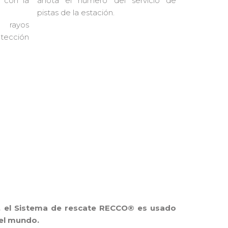
 con la
anota el número del servicio de
pistas de la estación.
 rayos
otección
s, el Sistema de rescate RECCO® es usado
el mundo.