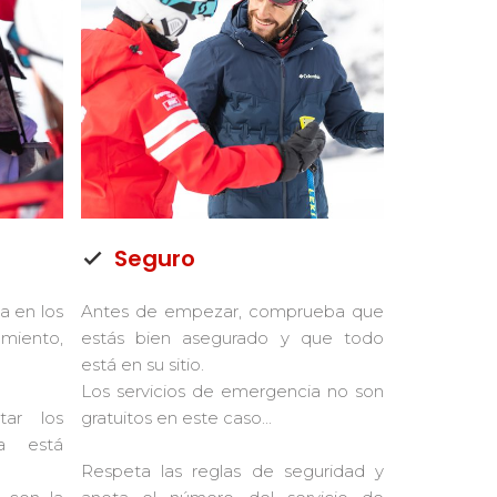
Seguro
a en los
Antes de empezar, comprueba que
iento,
estás bien asegurado y que todo
está en su sitio.
Los servicios de emergencia no son
tar los
gratuitos en este caso...
ia está
Respeta las reglas de seguridad y