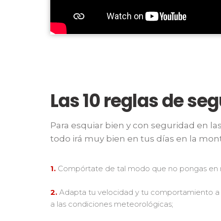
Las 10 reglas de seg
Para esquiar bien y con seguridad en las 
todo irá muy bien en tus días en la mon
1.
Compórtate de tal modo que no pongas en r
2.
Adapta tu velocidad y tu comportamiento a t
a las condiciones meteorológicas;