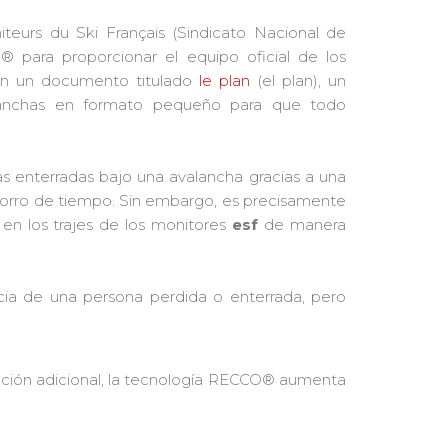
teurs du Ski Français (Sindicato Nacional de
 para proporcionar el equipo oficial de los
ión un documento titulado
le plan
(el plan), un
lanchas en formato pequeño para que todo
as enterradas bajo una avalancha gracias a una
ahorro de tiempo. Sin embargo, es precisamente
en los trajes de los monitores
esf
de manera
ncia de una persona perdida o enterrada, pero
nción adicional, la tecnología RECCO® aumenta