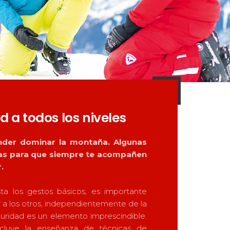
s
Qualification Stagiaires
Les résultats par épreuves
d a todos los niveles
nder dominar la montaña. Algunas
ias para que siempre te acompañen
r.
a los gestos básicos, es importante
 a los otros, independientemente de la
eguridad es un elemento imprescindible.
cluye la enseñanza de técnicas de