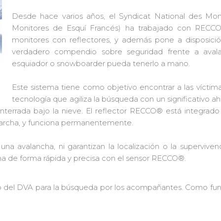
Desde hace varios años, el Syndicat National des Moni
Monitores de Esquí Francés) ha trabajado con RECCO®
monitores con reflectores, y además pone a disposic
verdadero compendio sobre seguridad frente a ava
esquiador o snowboarder pueda tenerlo a mano.
Este sistema tiene como objetivo encontrar a las víctim
tecnología que agiliza la búsqueda con un significativo 
errada bajo la nieve. El reflector RECCO® está integrado 
marcha, y funciona permanentemente.
a avalancha, ni garantizan la localización o la supervive
sona de forma rápida y precisa con el sensor RECCO®.
so del DVA para la búsqueda por los acompañantes. Como fu