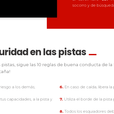
socorro y de búsqued
uridad en las pistas
pistas, sigue las 10 reglas de buena conducta de la F
taña!
iesgo a los demás;
6.
En caso de caída, libera la 
us capacidades, a la pista y
7.
Utiliza el borde de la pista 
8.
Todos los esquiadores debe