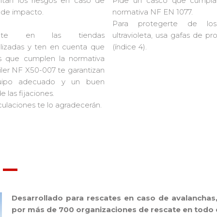
itan los riesgos en caso de
Pide un casco que cumpla
 de impacto.
normativa NF EN 1077.
Para protegerte de los
rate en las tiendas
ultravioleta, usa gafas de pr
lizadas y ten en cuenta que
(índice 4).
as que cumplen la normativa
iler NF X50-007 te garantizan
uipo adecuado y un buen
e las fijaciones.
iculaciones te lo agradecerán.
Desarrollado para rescates en caso de avalancha
por más de 700 organizaciones de rescate en todo 