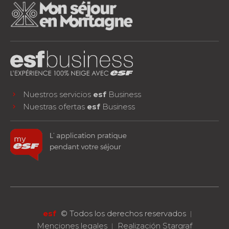
Nuestros servicios
esf
Business
Nuestras ofertas
esf
Business
facebook
instagram
youtube
¡SÍGUENOS!
esf
©
Todos los derechos reservados
Menciones legales
Realización Stargraf
RESERVA