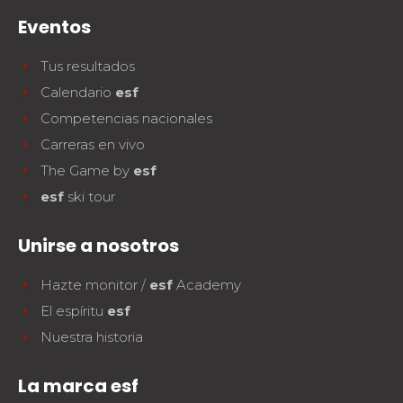
Eventos
Tus resultados
Calendario
esf
Competencias nacionales
Carreras en vivo
The Game by
esf
esf
ski tour
Unirse a nosotros
Hazte monitor /
esf
Academy
El espíritu
esf
Nuestra historia
La marca esf