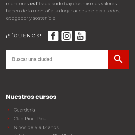
monitores
esf
trabajando bajo los mismos valores
hacen de la montaña un lugar accesible para todos,
acogedor y sostenible.
facebook
instagram
youtube
¡SÍGUENOS!
search
Nuestros cursos
Guardería
Club Piou-Piou
Niños de 5 a 12 años