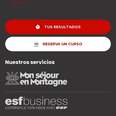
general
timer
TUS RESULTADOS
RESERVA UN CURSO
Nuestros servicios