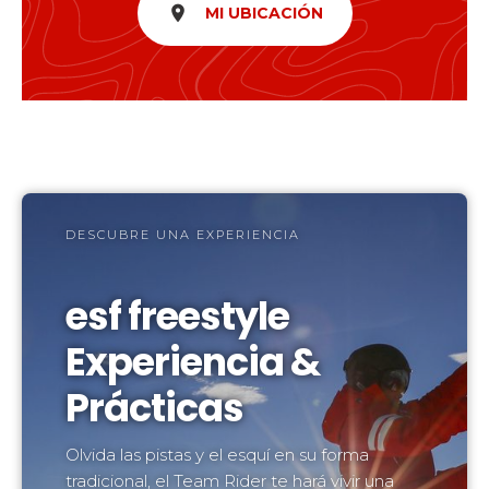
room
MI UBICACIÓN
DESCUBRE UNA EXPERIENCIA
esf freestyle
Experiencia &
Prácticas
Olvida las pistas y el esquí en su forma
tradicional, el Team Rider te hará vivir una