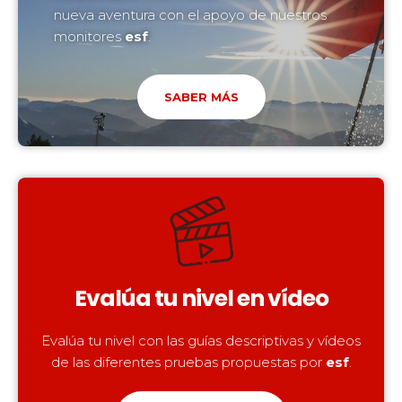
nueva aventura con el apoyo de nuestros
monitores
esf
.
SABER MÁS
Evalúa tu nivel en vídeo
Evalúa tu nivel con las guías descriptivas y vídeos
de las diferentes pruebas propuestas por
esf
.