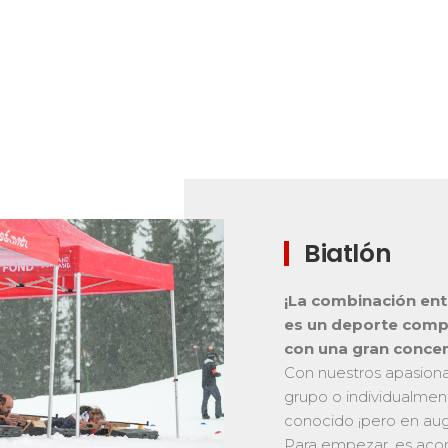
Biatlón
¡La combinación entr
es un deporte compl
con una gran concen
Con nuestros apasion
grupo o individualme
conocido ¡pero en auge
Para empezar, es acon