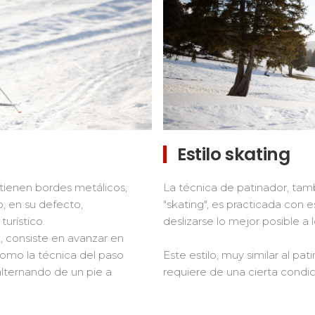
Estilo skating
o tienen bordes metálicos,
La técnica de patinador, tam
o, en su defecto,
"skating", es practicada con es
urístico.
deslizarse lo mejor posible a l
, consiste en avanzar en
omo la técnica del paso
Este estilo, muy similar al pa
 alternando de un pie a
requiere de una cierta condici