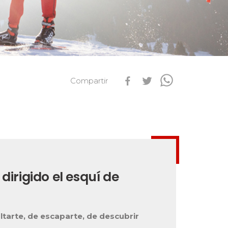
s
Qualification Stagiaires
Les résultats par épreuves
Compartir
dirigido el esquí de
ltarte, de escaparte, de descubrir