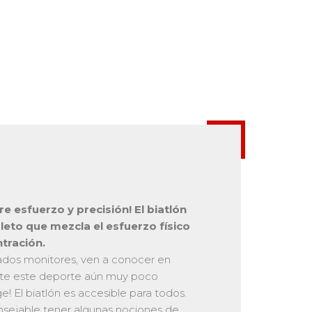
e esfuerzo y precisión! El biatlón
eto que mezcla el esfuerzo físico
tración.
ados monitores, ven a conocer en
nte este deporte aún muy poco
! El biatlón es accesible para todos.
sejable tener algunas nociones de