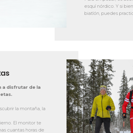
esquí nórdico. Y si bien
biatlón, puedes practi
tas
 a disfrutar de la
etas.
scubrir la montaña, la
ierno. El monitor te
nas cuantas horas de