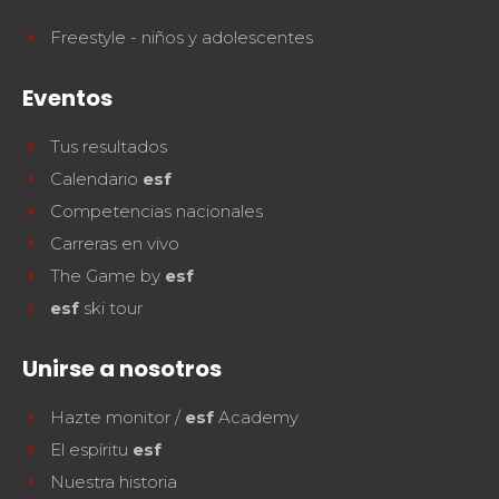
Freestyle - niños y adolescentes
Eventos
Tus resultados
Calendario
esf
Competencias nacionales
Carreras en vivo
The Game by
esf
esf
ski tour
Unirse a nosotros
Hazte monitor /
esf
Academy
El espíritu
esf
Nuestra historia