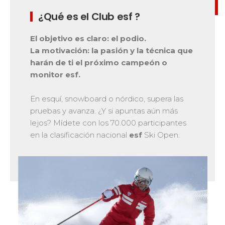
Bank Slalom Boarder
Del Ourson a la Étoile d'Or
¿Qué es el Club esf ?
Les résultats par épreuves
Saboya
83
Adolescentes y adultos
Alta Saboya
33
Qualification Stagiaires
El objetivo es claro: el podio.
Todos los niveles
Isère
17
La motivación: la pasión y la técnica que
Les résultats par épreuves
harán de ti el próximo campeón o
Performance
Alpes del sur
33
monitor esf.
Mídete con otros competidores
Macizo Central
4
Pirineos
20
En esquí, snowboard o nórdico, supera las
pruebas y avanza. ¿Y si apuntas aún más
Jura
Pruebas de freestyle
6
lejos? Mídete con los 70.000 participantes
Vosgos
4
Niños y adolescentes
en la clasificación nacional
esf
Ski Open.
Córcega
1
Para todos los riders
Nuestras competencias
La trayectoria esf
75 años de experiencia