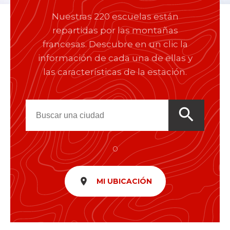
Nuestras 220 escuelas están
repartidas por las montañas
francesas. Descubre en un clic la
información de cada una de ellas y
las características de la estación.
search
o
room
MI UBICACIÓN