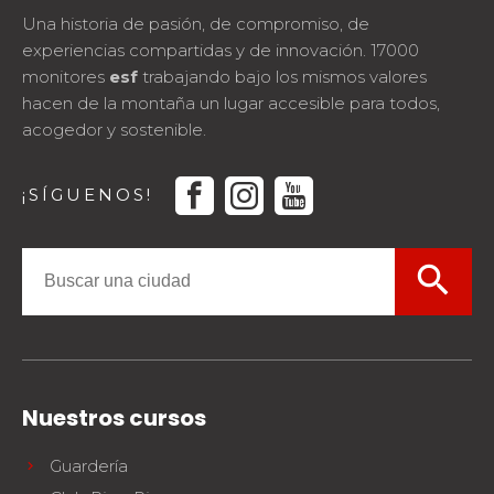
Una historia de pasión, de compromiso, de
experiencias compartidas y de innovación. 17000
monitores
esf
trabajando bajo los mismos valores
hacen de la montaña un lugar accesible para todos,
acogedor y sostenible.
facebook
instagram
youtube
¡SÍGUENOS!
search
Nuestros cursos
Guardería