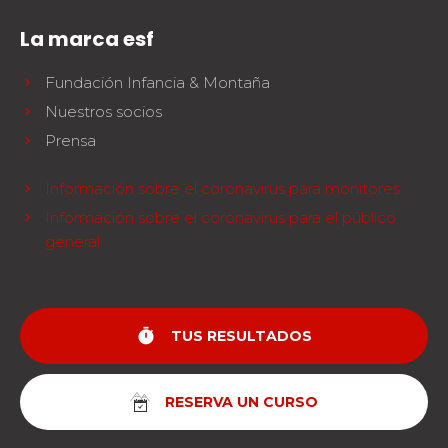
La marca esf
Fundación Infancia & Montaña
Nuestros socios
Prensa
Información sobre el coronavirus para monitores
Información sobre el coronavirus para el público
general
timer
TUS RESULTADOS
RESERVA UN CURSO