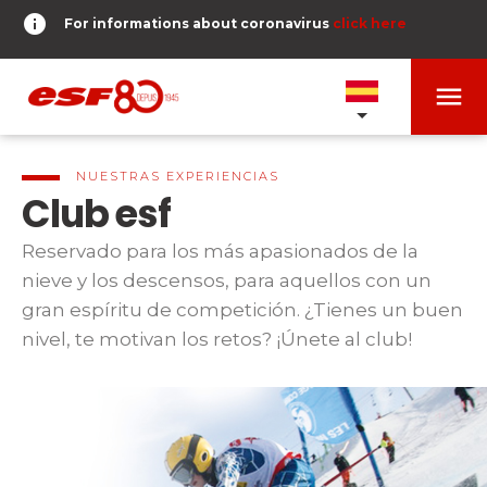
info
For informations about coronavirus
click here
menu
NUESTRAS ESCUELAS
expand_more
NUESTRAS EXPERIENCIAS
Club esf
PRUEBAS Y ÉTOILES
expand_more
Reservado para los más apasionados de la
nieve y los descensos, para aquellos con un
search
gran espíritu de competición. ¿Tienes un buen
DERNIER-PLANTER-DE-BATON
expand_more
Pruebas de esquí alpino
nivel, te motivan los retos? ¡Únete al club!
o
Niños
timer
RESULTADOS
expand_more
Del Piou-Piou a la Étoile d'Or
room
MI UBICACIÓN
Adolescentes y adultos
Todos los niveles