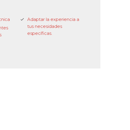
cnica
Adaptar la experiencia a
tus necesidades
ntes
específicas.
s