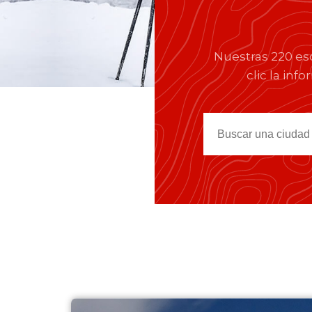
Nuestras 220 es
clic la inf