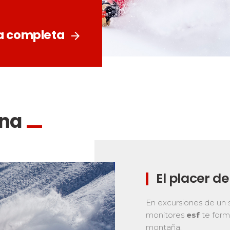
Ski d’Or
Alpes del sur
Córcega
Challenge des moniteur
Macizo Central
as de freestyle
Nordic Skiercross
ia completa
arrow_forward
y adolescentes
os los riders
ina
El placer de
En excursiones de un s
monitores
esf
te form
montaña.