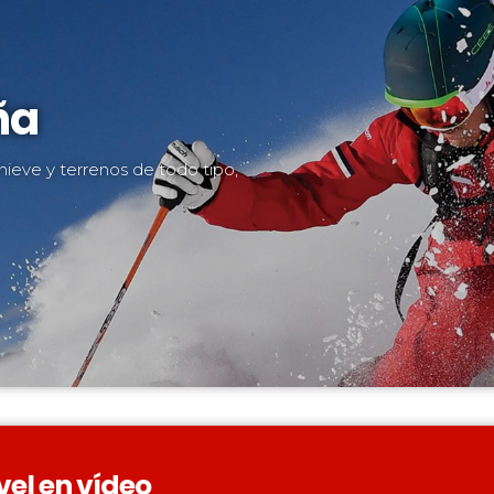
ña
nieve y terrenos de todo tipo,
vel en vídeo