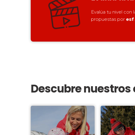
Evalúa tu nivel con 
propuestas por
esf
.
Descubre nuestros 