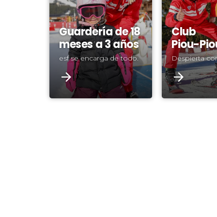
Guardería de 18
Club
meses a 3 años
Piou-Pio
esf se encarga de todo.
Despierta con