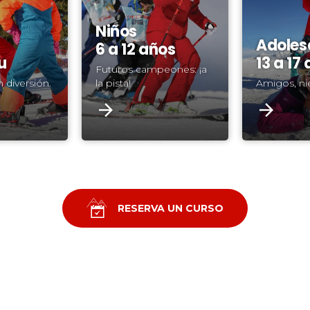
Niños
Adoles
6 a 12 años
u
13 a 17
Futuros campeones: ¡a
 diversión.
la pista!
Amigos, nie
RESERVA UN CURSO