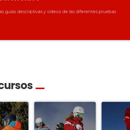
las guías descriptivas y vídeos de las diferentes pruebas
cursos