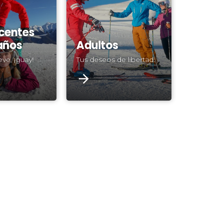
centes
 años
Adultos
ve, ¡guay!
Tus deseos de libertad.