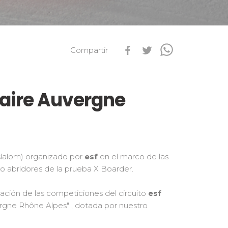
s
Qualification Stagiaires
Les résultats par épreuves
Compartir
aire Auvergne
slalom) organizado por
esf
en el marco de las
o abridores de la prueba X Boarder.
icación de las competiciones del circuito
esf
gne Rhône Alpes" , dotada por nuestro