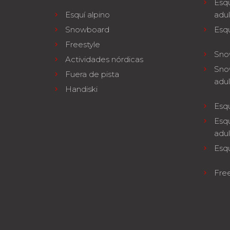
Esqu
Esquí alpino
adul
Snowboard
Esqu
Freestyle
Sno
Actividades nórdicas
Sno
Fuera de pista
adul
Handiski
Esqu
Esqu
adul
Esq
Free