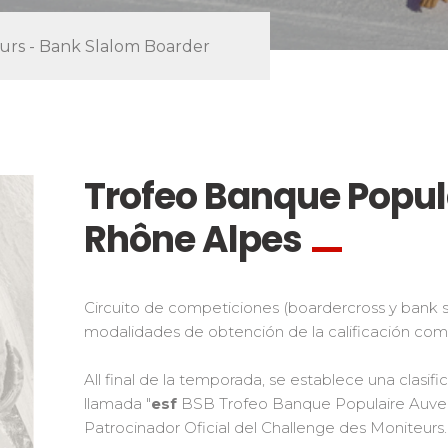
Ski d’Or
Alpes del sur
Córcega
Challenge des moniteur
Macizo Central
as de freestyle
urs - Bank Slalom Boarder
Nordic Skiercross
y adolescentes
os los riders
Trofeo Banque Popul
Rhône Alpes
Circuito de competiciones (boardercross y bank 
modalidades de obtención de la calificación com
All final de la temporada, se establece una clasif
llamada "
esf
BSB Trofeo Banque Populaire Auver
Patrocinador Oficial del Challenge des Moniteurs.