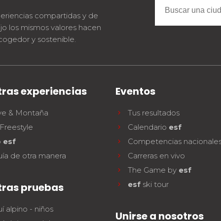
eriencias compartidas y de
jo los mismos valores hacen
cogedor y sostenible.
ras experiencias
Eventos
ve & Montaña
Tus resultados
Freestyle
Calendario
esf
b
esf
Competencias nacionale
uía de otra manera
Carreras en vivo
The Game by
esf
esf
ski tour
tras pruebas
í alpino - niños
Unirse a nosotros