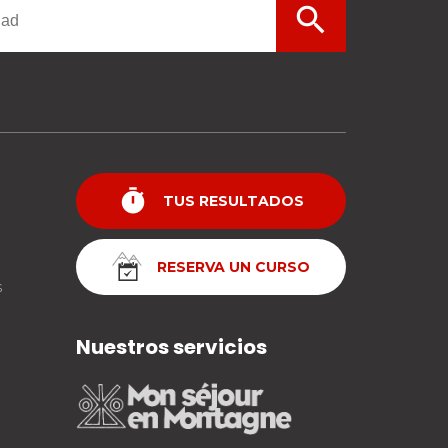
search
timer
TUS RESULTADOS
RESERVA UN CURSO
s
Nuestros servicios