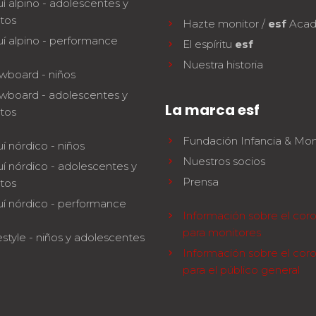
í alpino - adolescentes y
tos
Hazte monitor /
esf
Aca
í alpino - performance
El espíritu
esf
Nuestra historia
wboard - niños
wboard - adolescentes y
La marca esf
tos
Fundación Infancia & Mo
í nórdico - niños
Nuestros socios
í nórdico - adolescentes y
Prensa
tos
uí nórdico - performance
Información sobre el coro
para monitores
style - niños y adolescentes
Información sobre el coro
para el público general