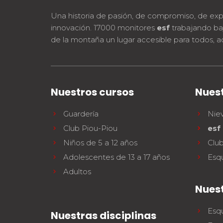
Una historia de pasión, de compromiso, de exp
innovación. 17000 monitores
esf
trabajando ba
de la montaña un lugar accesible para todos, a
Nuestros cursos
Nuest
Guardería
Nie
Club Piou-Piou
esf
Niños de 5 a 12 años
Clu
Adolescentes de 13 a 17 años
Esq
Adultos
Nues
Esqu
Nuestras disciplinas