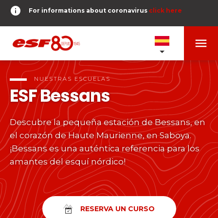
info
For informations about coronavirus
click here
menu
NUESTRAS ESCUELAS
expand_more
NUESTRAS ESCUELAS
ESF
Bessans
PRUEBAS Y ÉTOILES
expand_more
Descubre la pequeña estación de Bessans, en
search
el corazón de Haute Maurienne, en Saboya.
DERNIER-PLANTER-DE-BATON
expand_more
Pruebas de esquí alpino
¡Bessans es una auténtica referencia para los
amantes del esquí nórdico!
o
Niños
timer
RESULTADOS
expand_more
Del Piou-Piou a la Étoile d'Or
room
MI UBICACIÓN
Adolescentes y adultos
RESERVA UN CURSO
Todos los niveles