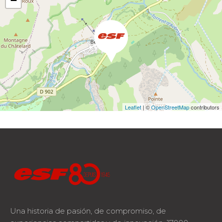
−
Leaflet
| ©
OpenStreetMap
contributors
Una historia de pasión, de compromiso, de