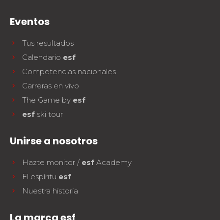
Eventos
Tus resultados
Calendario
esf
Competencias nacionales
Carreras en vivo
The Game by
esf
esf
ski tour
Unirse a nosotros
Hazte monitor /
esf
Academy
El espíritu
esf
Nuestra historia
La marca esf