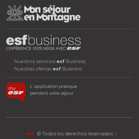
Nuestros servicios
esf
Business
Nuestras ofertas
esf
Business
facebook
instagram
youtube
¡SÍGUENOS!
esf
©
Todos los derechos reservados