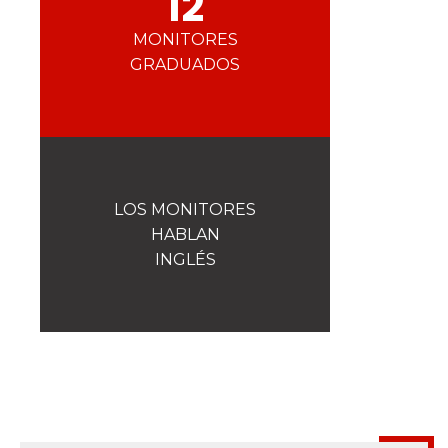
12
La seguridad
¡Una de nuestras prioridades!
MONITORES
GRADUADOS
Competiciones
Presentación del Club
esf
LOS MONITORES
HABLAN
INGLÉS