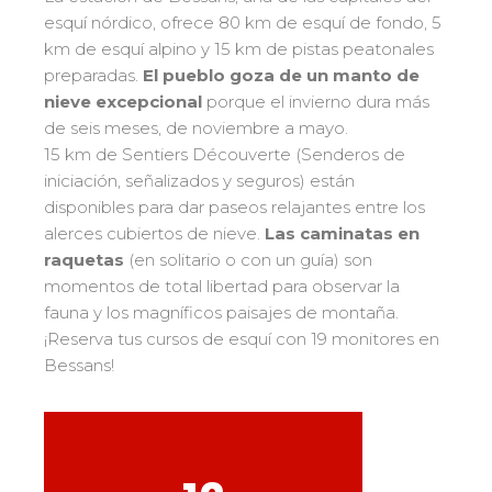
Bank Slalom Boarder
Del Ourson a la Étoile d'Or
esquí nórdico, ofrece 80 km de esquí de fondo, 5
Les résultats par épreuves
Saboya
83
km de esquí alpino y 15 km de pistas peatonales
Adolescentes y adultos
Alta Saboya
33
preparadas.
El pueblo goza de un manto de
Qualification Stagiaires
Todos los niveles
nieve excepcional
porque el invierno dura más
Isère
17
Les résultats par épreuves
de seis meses, de noviembre a mayo.
Performance
Alpes del sur
33
15 km de Sentiers Découverte (Senderos de
Mídete con otros competidores
Macizo Central
4
iniciación, señalizados y seguros) están
disponibles para dar paseos relajantes entre los
Pirineos
20
alerces cubiertos de nieve.
Las caminatas en
Jura
Pruebas de freestyle
6
raquetas
(en solitario o con un guía) son
Vosgos
4
momentos de total libertad para observar la
Niños y adolescentes
fauna y los magníficos paisajes de montaña.
Córcega
1
Para todos los riders
¡Reserva tus cursos de esquí con 19 monitores en
Bessans!
Nuestras competencias
La trayectoria esf
75 años de experiencia