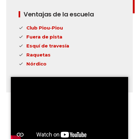
Ventajas de la escuela
Club Piou-Piou
Fuera de pista
Esquí de travesía
Raquetas
Nórdico