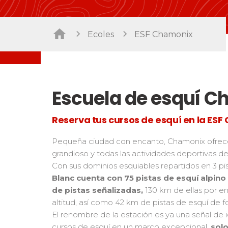
Freestyle / Freeride
Handiski
Les directs
Fuera de pista
Nórdico
Pruebas de snowbord
Prueb
Suivez les coureurs en direct
Ecoles
ESF Chamonix
Niños
Niños 
Los pequeños riders
Para tod
Adolescentes y adultos
Todos los niveles
Escuela de esquí 
Performance
Reserva tus cursos de esquí en la ES
Mídete con otros competidores
Pequeña ciudad con encanto, Chamonix ofrec
grandioso y todas las actividades deportivas de
Con sus dominios esquiables repartidos en 3 pi
Blanc cuenta con 75 pistas de esquí alpino
de pistas señalizadas,
130 km de ellas por e
altitud, así como 42 km de pistas de esquí de f
El renombre de la estación es ya una señal de 
cursos de esquí en un marco excepcional,
solo