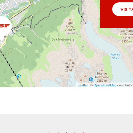
VISIT
Leaflet
| ©
OpenStreetMap
contributo