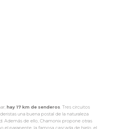
nar,
hay
17 km de senderos
. Tres circuitos
deristas una buena postal de la naturaleza
dad. Además de ello, Chamonix propone otras
el parapente, la famosa cascada de hielo, el