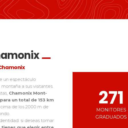
Ski d’Or
Alpes del sur
Córcega
Challenge des moniteur
Macizo Central
as de freestyle
Nordic Skiercross
y adolescentes
os los riders
Chamonix
F Chamonix
e un espectáculo
 montaña a sus visitantes.
271
stas,
Chamonix Mont-
 para un total de 153 km
ncima de los 2000 m de
MONITORES
ondo.
GRADUADOS
identidad: si deseas tomar
 tienes que elegir entre