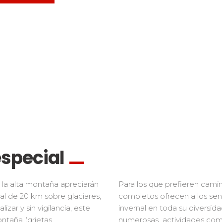
special
 la alta montaña apreciarán
Para los que prefieren cami
l de 20 km sobre glaciares,
completos ofrecen a los sen
izar y sin vigilancia, este
invernal en toda su diversi
ontaña (grietas,
numerosas actividades como 