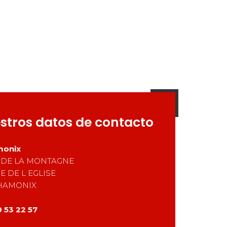
stros datos de contacto
monix
 DE LA MONTAGNE
E DE L EGLISE
HAMONIX
 53 22 57