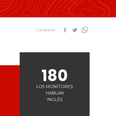
s
Qualification Stagiaires
Les résultats par épreuves
Compartir
180
LOS MONITORES
HABLAN
INGLÉS