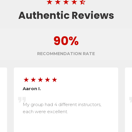
Authentic
Reviews
90
%
RECOMMENDATION RATE
Aaron
I.
My group had 4 different instructors,
each were excellent.