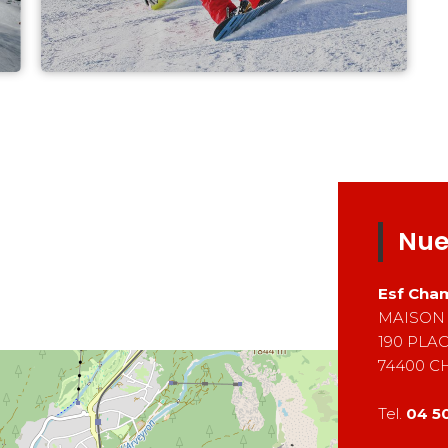
Nue
Esf
Cha
MAISON
190 PLAC
74400
C
Tel.
04 50