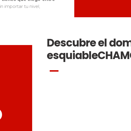
in importar tu nivel,
Descubre el dom
esquiable
CHAM