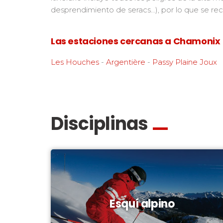
desprendimiento de seracs…), por lo que se rec
Las estaciones cercanas a Chamonix
Les Houches
-
Argentière
-
Passy Plaine Joux
Disciplinas
Esquí alpino