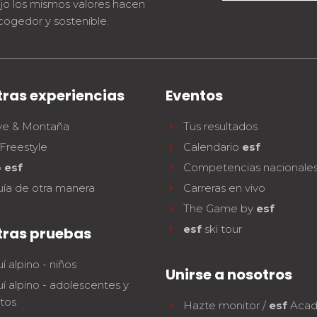
jo los mismos valores hacen
cogedor y sostenible.
ras experiencias
Eventos
ve & Montaña
Tus resultados
Freestyle
Calendario
esf
b
esf
Competencias nacionale
uía de otra manera
Carreras en vivo
The Game by
esf
esf
ski tour
tras pruebas
í alpino - niños
Unirse a nosotros
í alpino - adolescentes y
tos
Hazte monitor /
esf
Aca