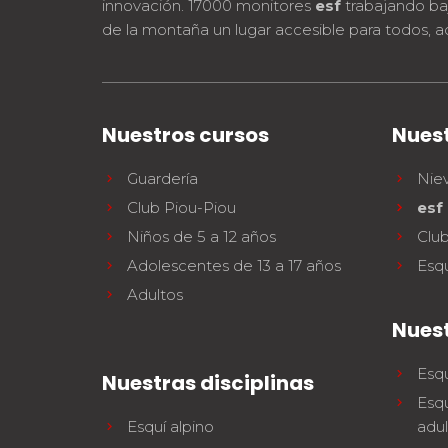
innovación. 17000 monitores
esf
trabajando ba
de la montaña un lugar accesible para todos, a
Nuestros cursos
Nuest
Guardería
Nie
Club Piou-Piou
esf
Niños de 5 a 12 años
Clu
Adolescentes de 13 a 17 años
Esq
Adultos
Nues
Esqu
Nuestras disciplinas
Esqu
Esquí alpino
adul