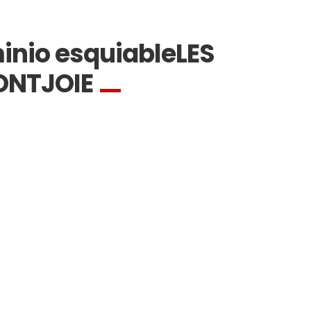
inio esquiable
LES
ONTJOIE