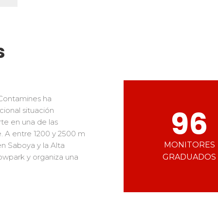
Ski d’Or
Alpes del sur
Córcega
Challenge des moniteur
Macizo Central
as de freestyle
Nordic Skiercross
y adolescentes
s
os los riders
s Contamines ha
96
ional situación
rte en una de las
. A entre 1200 y 2500 m
MONITORES
en Saboya y la Alta
owpark y organiza una
GRADUADOS