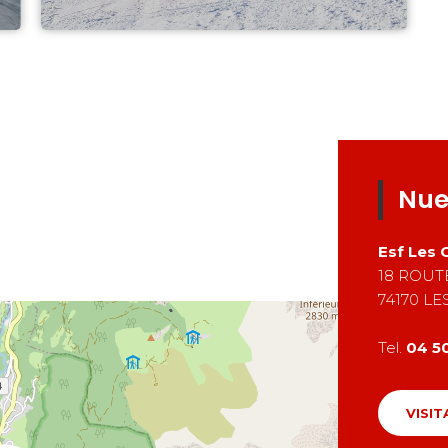
Nue
Esf
Les 
18 ROUT
74170
LE
Tel.
04 5
VISIT