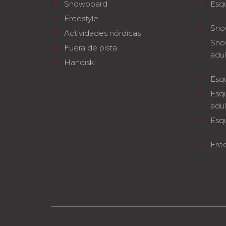
Snowboard
Esqu
Freestyle
Sno
Actividades nórdicas
Sno
Fuera de pista
adul
Handiski
Esqu
Esqu
adul
Esq
Free