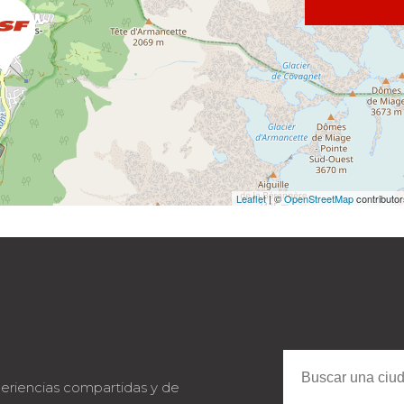
Leaflet
| ©
OpenStreetMap
contributo
eriencias compartidas y de