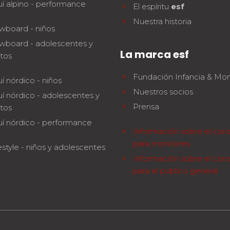
í alpino - performance
El espíritu
esf
Nuestra historia
wboard - niños
wboard - adolescentes y
La marca esf
tos
Fundación Infancia & Mo
í nórdico - niños
Nuestros socios
í nórdico - adolescentes y
Prensa
tos
uí nórdico - performance
Información sobre el coro
para monitores
style - niños y adolescentes
Información sobre el coro
para el público general