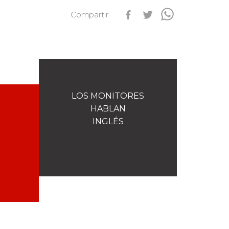
Compartir
s
Qualification Stagiaires
Les résultats par épreuves
LOS MONITORES
HABLAN
INGLÉS