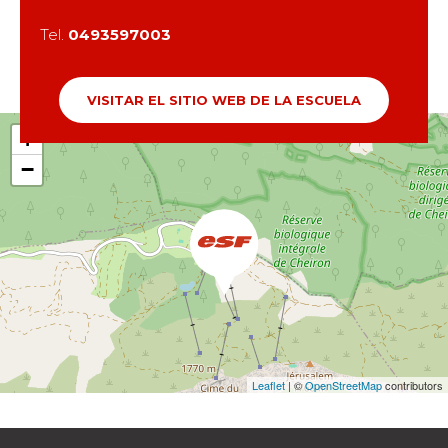
Tel.
0493597003
VISITAR EL SITIO WEB DE LA ESCUELA
+
−
Leaflet
| ©
OpenStreetMap
contributors