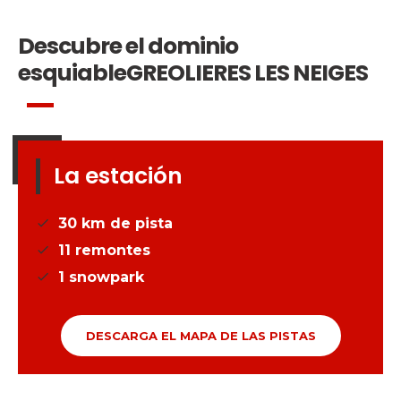
Descubre el dominio
esquiable
GREOLIERES LES NEIGES
La estación
30
km de pista
11
remontes
1
snowpark
DESCARGA EL MAPA DE LAS PISTAS