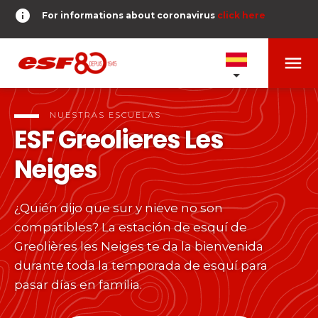
info
For informations about coronavirus
click here
menu
NUESTRAS ESCUELAS
expand_more
NUESTRAS ESCUELAS
ESF
Greolieres Les
PRUEBAS Y ÉTOILES
expand_more
Neiges
search
DERNIER-PLANTER-DE-BATON
expand_more
¿Quién dijo que sur y nieve no son
Pruebas de esquí alpino
compatibles? La estación de esquí de
o
Niños
Greolières les Neiges te da la bienvenida
timer
RESULTADOS
expand_more
Del Piou-Piou a la Étoile d'Or
durante toda la temporada de esquí para
room
MI UBICACIÓN
pasar días en familia.
Adolescentes y adultos
Todos los niveles