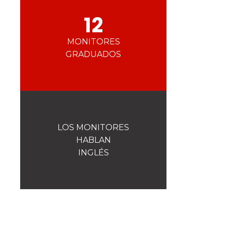
La seguridad
12
¡Una de nuestras prioridades!
Competiciones
MONITORES
Presentación del Club
esf
GRADUADOS
LOS MONITORES
HABLAN
INGLÉS