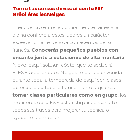
Bank Slalom Boarder
Del Ourson a la Étoile d'Or
Toma tus cursos de esquí con la ESF
Les résultats par épreuves
Saboya
83
Gréolières les Neiges
Adolescentes y adultos
Alta Saboya
33
Qualification Stagiaires
Todos los niveles
El encuentro entre la cultura mediterránea y la
Isère
17
Les résultats par épreuves
alpina confiere a estos lugares un carácter
Performance
Alpes del sur
33
especial, un arte de vida con acentos del sur
Mídete con otros competidores
francés
Macizo Central
. Conocerás pequeños pueblos con
4
encanto junto a estaciones de alta montaña
.
Pirineos
20
Nieve, esquí, sol... ¡un cóctel que te seducirá!
Jura
Pruebas de freestyle
6
El ESF Gréolières les Neiges te da la bienvenida
durante toda la temporada de esquí con clases
Vosgos
4
Niños y adolescentes
de esquí para toda la familia. Tanto si quieres
Córcega
1
Para todos los riders
tomar clases particulares como en grupo
, los
monitores de la ESF están ahí para enseñarte
Nuestras competencias
todos sus trucos para mejorar tu técnica o
ayudarte a empezar.
La trayectoria esf
75 años de experiencia