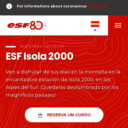
info
For informations about coronavirus
click here
menu
NUESTRAS ESCUELAS
expand_more
NUESTRAS ESCUELAS
ESF
Isola 2000
PRUEBAS Y ÉTOILES
expand_more
Ven a disfrutar de tus días en la montaña en la
search
encantadora estación de Isola 2000, en los
DERNIER-PLANTER-DE-BATON
expand_more
Pruebas de esquí alpino
Alpes del Sur. ¡Quedarás deslumbrado por los
magníficos paisajes!
o
Niños
timer
RESULTADOS
expand_more
Del Piou-Piou a la Étoile d'Or
room
MI UBICACIÓN
RESERVA UN CURSO
Adolescentes y adultos
Todos los niveles