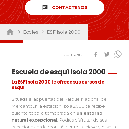
Ski Open
chat
CONTÁCTENOS
Por actividad
Performance
Mídete con otros competidores
Guardería/Enfermería
45
Résultats Ski Open
Ecoles
ESF Isola 2000
esf Ski Tour
Club Piou-Piou
132
Vos résultats par épreuves
Pruebas de snowbord
Club ESF
76
Classements Ski Open
Niños
Freestyle / Freeride
88
Compartir
Résultats esf Ski Tour
Les classements nationaux
Compétitions
Los pequeños riders
Fuera de pista
108
Vos résultats par épreuves
nationales
Les directs
Escuela de esquí Isola 2000
Adolescentes y adultos
Esquí de travesía
121
Classement esf Ski Tour
Suivez les coureurs en direct
Todos los niveles
Seminario / Team Building
63
La ESF Isola 2000 te ofrece sus cursos de
Résultats et archives
Le classement national
esquí
Espace moniteurs
Raquetas
117
Performance
Étoile d’Or
Handiski
105
Mídete con otros competidores
Situada a las puertas del Parque Nacional del
Ski Open Coq d’Or
Mercantour, la estación Isola 2000 te recibe
Nórdico
88
Mémorial
Ski d’Or
Pruebas de esquí nórdico
durante toda la temporada en
un entorno
Les résultats par épreuves
Challenge des moniteurs
natural excepcional
. Podrás disfrutar de sus
Por región
Niños
vacaciones en la montaña entre la nieve y el sol a
Nordic Skiercross