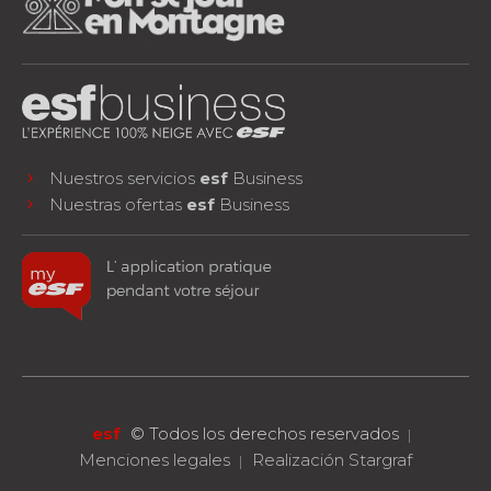
Nuestros servicios
esf
Business
Nuestras ofertas
esf
Business
facebook
instagram
youtube
¡SÍGUENOS!
esf
©
Todos los derechos reservados
Menciones legales
Realización Stargraf
RESERVA