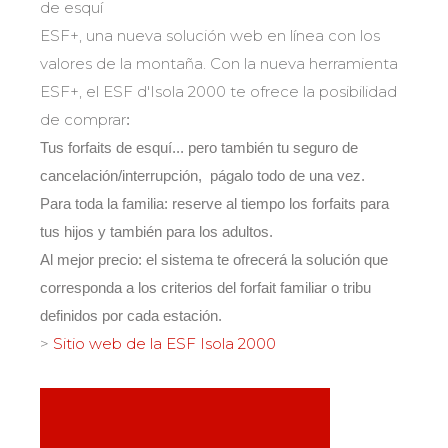
La seguridad
de esquí
¡Una de nuestras prioridades!
ESF+, una nueva solución web en línea con los
valores de la montaña. Con la nueva herramienta
Competiciones
ESF+, el ESF d'Isola 2000 te ofrece la posibilidad
Presentación del Club
esf
de comprar
:
Tus forfaits de esquí... pero también tu seguro de
cancelación/interrupción, págalo todo de una vez.
Para toda la familia: reserve al tiempo los forfaits para
tus hijos y también para los adultos.
Al mejor precio: el sistema te ofrecerá la solución que
corresponda a los criterios del forfait familiar o tribu
definidos por cada estación.
>
Sitio web de la ESF Isola 2000