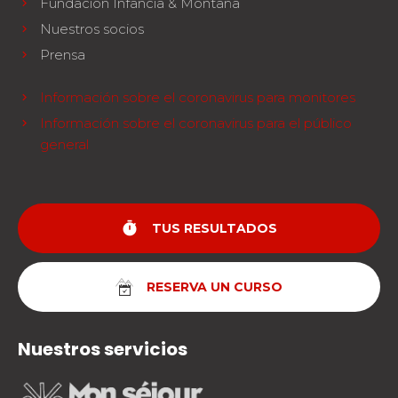
Fundación Infancia & Montaña
Nuestros socios
Prensa
Información sobre el coronavirus para monitores
Información sobre el coronavirus para el público
general
timer
TUS RESULTADOS
RESERVA UN CURSO
Nuestros servicios