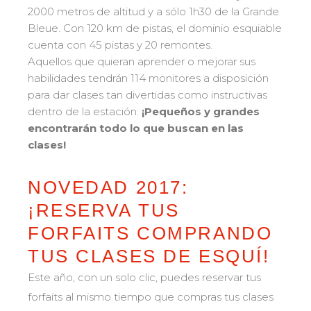
Bank Slalom Boarder
Del Ourson a la Étoile d'Or
2000 metros de altitud y a sólo 1h30 de la Grande
Les résultats par épreuves
Saboya
83
Bleue. Con 120 km de pistas, el dominio esquiable
Adolescentes y adultos
Alta Saboya
cuenta con 45 pistas y 20 remontes.
33
Qualification Stagiaires
Todos los niveles
Aquellos que quieran aprender o mejorar sus
Isère
17
Les résultats par épreuves
habilidades tendrán 114 monitores a disposición
Performance
Alpes del sur
33
para dar clases tan divertidas como instructivas
Mídete con otros competidores
Macizo Central
dentro de la estación.
¡Pequeños y grandes
4
encontrarán todo lo que buscan en las
Pirineos
20
clases
!
Jura
Pruebas de freestyle
6
Vosgos
4
Niños y adolescentes
NOVEDAD 2017:
Córcega
1
Para todos los riders
¡RESERVA TUS
FORFAITS COMPRANDO
Nuestras competencias
TUS CLASES DE ESQUÍ!
La trayectoria esf
Este año, con un solo clic, puedes reservar tus
75 años de experiencia
forfaits al mismo tiempo que compras tus clases