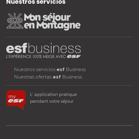
Nuestros servicios
Nuestros servicios
esf
Business
Nuestras ofertas
esf
Business
facebook
instagram
youtube
¡SÍGUENOS!