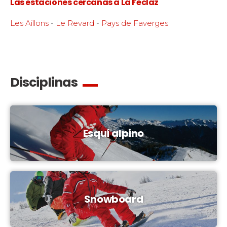
Las estaciones cercanas a La Féclaz
Les Aillons
-
Le Revard
-
Pays de Faverges
Disciplinas
Esquí alpino
Snowboard