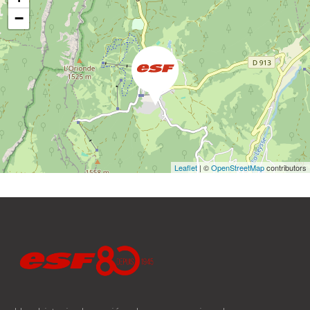
−
Leaflet
| ©
OpenStreetMap
contributors