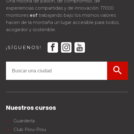
Una historia de pasión, de compromiso, de
experiencias compartidas y de innovación. 17000
monitores
esf
trabajando bajo los mismos valores
hacen de la montaña un lugar accesible para todos,
acogedor y sostenible.
facebook
instagram
youtube
¡SÍGUENOS!
search
Nuestros cursos
Guardería
Club Piou-Piou