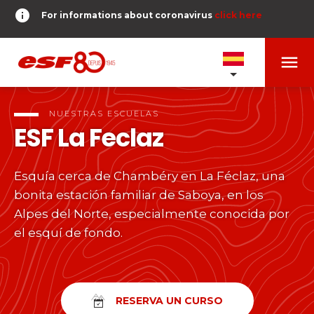
info
For informations about coronavirus
click here
menu
NUESTRAS ESCUELAS
expand_more
NUESTRAS ESCUELAS
ESF
La Feclaz
PRUEBAS Y ÉTOILES
expand_more
Esquía cerca de Chambéry en La Féclaz, una
search
bonita estación familiar de Saboya, en los
DERNIER-PLANTER-DE-BATON
expand_more
Pruebas de esquí alpino
Alpes del Norte, especialmente conocida por
el esquí de fondo.
o
Niños
timer
RESULTADOS
expand_more
Del Piou-Piou a la Étoile d'Or
room
MI UBICACIÓN
Adolescentes y adultos
RESERVA UN CURSO
Todos los niveles