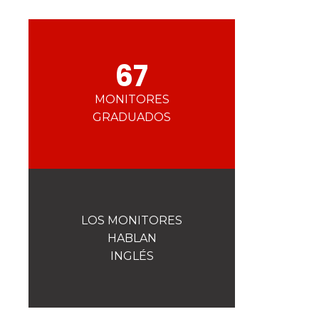
La seguridad
¡Una de nuestras prioridades!
Competiciones
67
Presentación del Club
esf
MONITORES
GRADUADOS
LOS MONITORES
HABLAN
INGLÉS