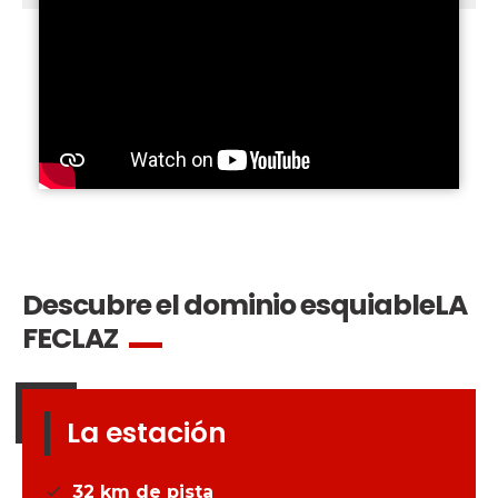
Descubre el dominio esquiable
LA
FECLAZ
La estación
32
km de pista