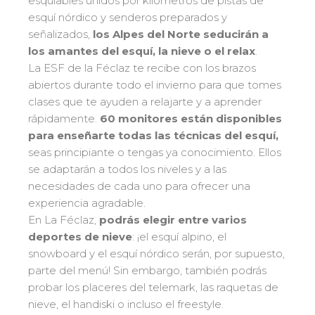
esquiables unidos por kilómetros de pistas de
Bank Slalom Boarder
Del Ourson a la Étoile d'Or
esquí nórdico y senderos preparados y
Les résultats par épreuves
Saboya
83
señalizados,
los Alpes del Norte seducirán a
Adolescentes y adultos
Alta Saboya
33
los amantes del esquí, la nieve o el relax
.
Qualification Stagiaires
Todos los niveles
Isère
La ESF de la Féclaz te recibe con los brazos
17
Les résultats par épreuves
abiertos durante todo el invierno para que tomes
Performance
Alpes del sur
33
clases que te ayuden a relajarte y a aprender
Mídete con otros competidores
Macizo Central
4
rápidamente.
60 monitores están disponibles
Pirineos
para enseñarte todas las técnicas del esquí,
20
seas principiante o tengas ya conocimiento. Ellos
Jura
Pruebas de freestyle
6
se adaptarán a todos los niveles y a las
Vosgos
4
necesidades de cada uno para ofrecer una
Niños y adolescentes
Córcega
experiencia agradable.
1
Para todos los riders
En La Féclaz,
podrás elegir entre varios
deportes de nieve
: ¡el esquí alpino, el
Nuestras competencias
snowboard y el esquí nórdico serán, por supuesto,
La trayectoria esf
parte del menú! Sin embargo, también podrás
probar los placeres del telemark, las raquetas de
75 años de experiencia
nieve, el handiski o incluso el freestyle.