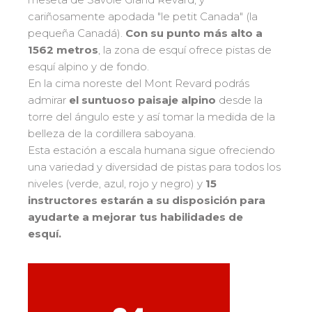
Bank Slalom Boarder
Del Ourson a la Étoile d'Or
cariñosamente apodada "le petit Canada" (la
Les résultats par épreuves
Saboya
83
pequeña Canadá).
Con su punto más alto a
Adolescentes y adultos
Alta Saboya
33
1562 metros
, la zona de esquí ofrece pistas de
Qualification Stagiaires
Todos los niveles
esquí alpino y de fondo.
Isère
17
Les résultats par épreuves
En la cima noreste del Mont Revard podrás
Performance
Alpes del sur
33
admirar
el suntuoso paisaje alpino
desde la
Mídete con otros competidores
Macizo Central
4
torre del ángulo este y así tomar la medida de la
belleza de la cordillera saboyana.
Pirineos
20
Esta estación a escala humana sigue ofreciendo
Jura
Pruebas de freestyle
6
una variedad y diversidad de pistas para todos los
Vosgos
4
niveles (verde, azul, rojo y negro) y
15
Niños y adolescentes
instructores estarán a su disposición para
Córcega
1
Para todos los riders
ayudarte a mejorar tus habilidades de
esquí
.
Nuestras competencias
La trayectoria esf
75 años de experiencia