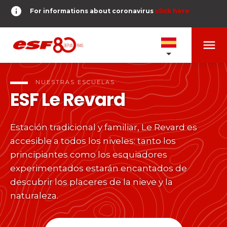
info
For informations about coronavirus
click here
menu
NUESTRAS ESCUELAS
expand_more
NUESTRAS ESCUELAS
ESF
Le Revard
PRUEBAS Y ÉTOILES
expand_more
Estación tradicional y familiar, Le Revard es
search
accesible a todos los niveles: tanto los
DERNIER-PLANTER-DE-BATON
expand_more
Pruebas de esquí alpino
principiantes como los esquiadores
experimentados estarán encantados de
o
Niños
timer
descubrir los placeres de la nieve y la
RESULTADOS
expand_more
Del Piou-Piou a la Étoile d'Or
naturaleza.
room
MI UBICACIÓN
Adolescentes y adultos
Todos los niveles