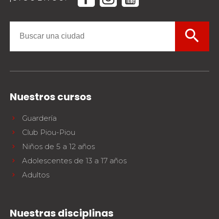
search
Nuestros cursos
Guardería
Club Piou-Piou
Niños de 5 a 12 años
Adolescentes de 13 a 17 años
Adultos
Nuestras disciplinas