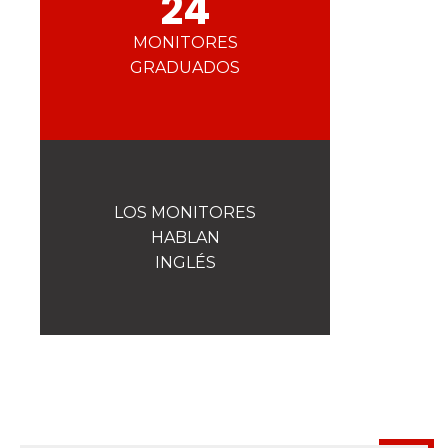
24
La seguridad
¡Una de nuestras prioridades!
MONITORES
GRADUADOS
Competiciones
Presentación del Club
esf
LOS MONITORES
HABLAN
INGLÉS