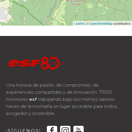
Leaflet
| ©
OpenStreetMap
contributors
Una historia de pasión, de compromiso, de
experiencias compartidas y de innovación. 17000
monitores
esf
trabajando bajo los mismos valores
hacen de la montaña un lugar accesible para todos,
acogedor y sostenible.
facebook
instagram
youtube
¡SÍGUENOS!