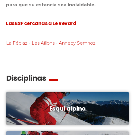
para que su estancia sea inolvidable.
Las ESF cercanas a Le Revard
La Féclaz
-
Les Aillons
-
Annecy Semnoz
Disciplinas
Esquí alpino