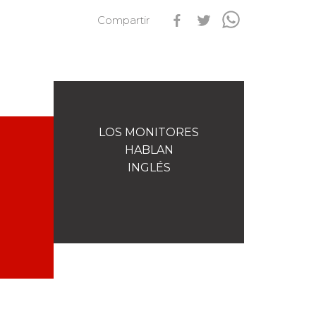
Compartir
s
Qualification Stagiaires
Les résultats par épreuves
LOS MONITORES
HABLAN
INGLÉS