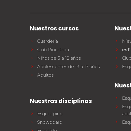
Nuestros cursos
Nuest
Guardería
Nie
Club Piou-Piou
esf
Niños de 5 a 12 años
Clu
Adolescentes de 13 a 17 años
Esq
Adultos
Nues
Esqu
Nuestras disciplinas
Esqu
Esquí alpino
adul
Snowboard
Esqu
Freestyle