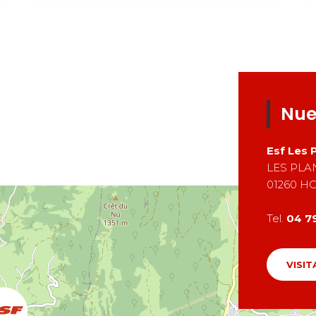
Nue
Esf
Les 
LES PL
01260
H
Tel.
04 7
VISIT