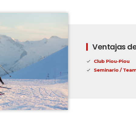
Ventajas de
Club Piou-Piou
Seminario / Team