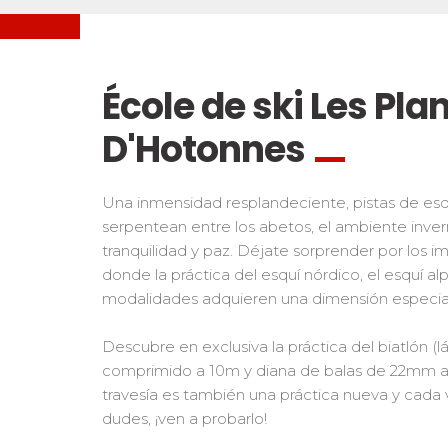
Freestyle / Freeride
Handiski
Les directs
Fuera de pista
Nórdico
Pruebas de snowbord
Prueb
Suivez les coureurs en direct
Niños
Niños 
École de ski Les Pla
Los pequeños riders
Para tod
D'Hotonnes
Adolescentes y adultos
Todos los niveles
Una inmensidad resplandeciente, pistas de es
Performance
serpentean entre los abetos, el ambiente inver
Mídete con otros competidores
tranquilidad y paz. Déjate sorprender por los i
donde la práctica del esquí nórdico, el esquí al
modalidades adquieren una dimensión especia
Descubre en exclusiva la práctica del biatlón (lá
comprimido a 10m y diana de balas de 22mm a 
travesía es también una práctica nueva y cada 
dudes, ¡ven a probarlo!