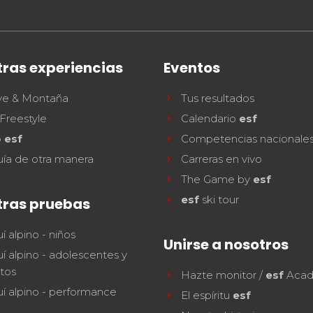
ras experiencias
Eventos
ve & Montaña
Tus resultados
Freestyle
Calendario
esf
b
esf
Competencias nacionale
uía de otra manera
Carreras en vivo
The Game by
esf
esf
ski tour
tras pruebas
í alpino - niños
Unirse a nosotros
í alpino - adolescentes y
tos
Hazte monitor /
esf
Aca
í alpino - performance
El espíritu
esf