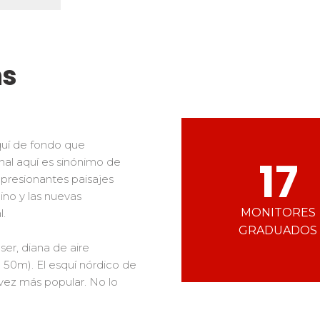
Ski d’Or
Alpes del sur
Córcega
Challenge des moniteur
Macizo Central
as de freestyle
Nordic Skiercross
y adolescentes
ns
os los riders
quí de fondo que
17
nal aquí es sinónimo de
mpresionantes paisajes
pino y las nuevas
MONITORES
l.
GRADUADOS
ser, diana de aire
50m). El esquí nórdico de
vez más popular. No lo