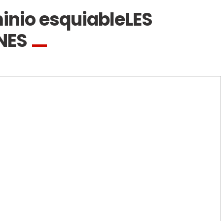
inio esquiable
LES
NES