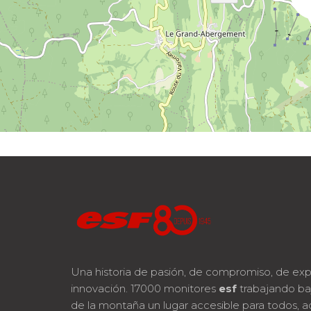
Una historia de pasión, de compromiso, de exp
innovación. 17000 monitores
esf
trabajando ba
de la montaña un lugar accesible para todos, a