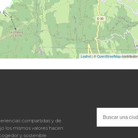
Leaflet
| ©
OpenStreetMap
contributo
eriencias compartidas y de
jo los mismos valores hacen
cogedor y sostenible.