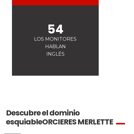
La seguridad
¡Una de nuestras prioridades!
Competiciones
54
Presentación del Club
esf
LOS MONITORES
HABLAN
INGLÉS
Descubre el dominio
esquiable
ORCIERES MERLETTE