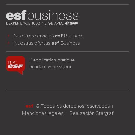
Nuestros servicios
esf
Business
Nuestras ofertas
esf
Business
facebook
instagram
youtube
¡SÍGUENOS!
esf
©
Todos los derechos reservados
Menciones legales
Realización Stargraf
RESERVA
Un curso o una estancia
completa
arrow_forward