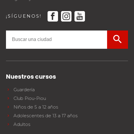
facebook
instagram
youtube
¡SÍGUENOS!
search
Nuestros cursos
Guardería
Club Piou-Piou
Niños de 5 a 12 años
Adolescentes de 13 a 17 años
Adultos