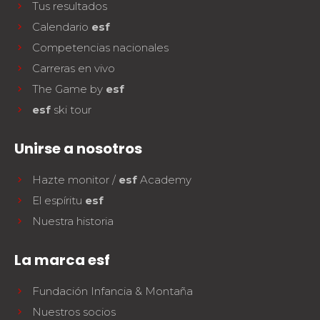
Tus resultados
Calendario
esf
Competencias nacionales
Carreras en vivo
The Game by
esf
esf
ski tour
Unirse a nosotros
Hazte monitor /
esf
Academy
El espíritu
esf
Nuestra historia
La marca esf
Fundación Infancia & Montaña
Nuestros socios