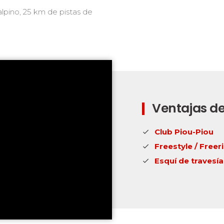
alpino, 25 km de pistas de
Ventajas de
Club Piou-Piou
Freestyle / Freer
Esquí de travesía