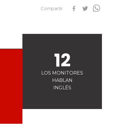
Compartir
s
Qualification Stagiaires
Les résultats par épreuves
12
LOS MONITORES
HABLAN
INGLÉS