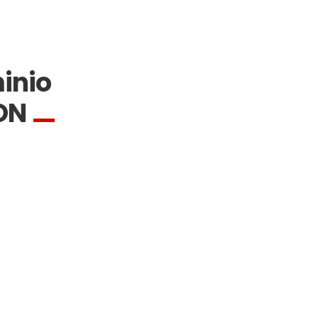
inio
ON