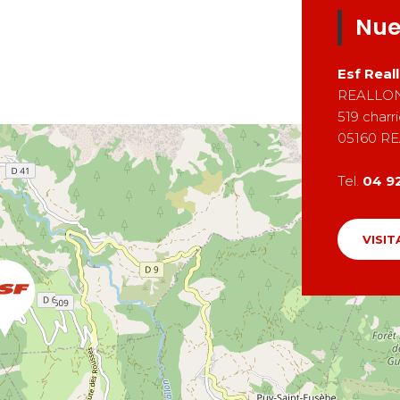
Nue
Esf
Real
REALLO
519 charr
05160
RE
Tel.
04 9
VISIT