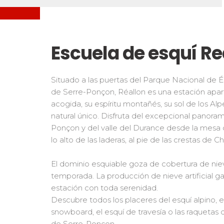
Freestyle / Freeride
Handiski
Les directs
Fuera de pista
Nórdico
Pruebas de snowbord
Prueb
Suivez les coureurs en direct
Niños
Niños 
Escuela de esquí Re
Los pequeños riders
Para tod
Adolescentes y adultos
Situado a las puertas del Parque Nacional de É
Todos los niveles
de Serre-Ponçon, Réallon es una estación apart
acogida, su espíritu montañés, su sol de los Alp
Performance
natural único. Disfruta del excepcional panora
Mídete con otros competidores
Ponçon y del valle del Durance desde la mesa 
lo alto de las laderas, al pie de las crestas de C
El dominio esquiable goza de cobertura de nie
temporada. La producción de nieve artificial gar
estación con toda serenidad.
Descubre todos los placeres del esquí alpino, e
snowboard, el esquí de travesía o las raquetas d
de Serre-Ponçon.