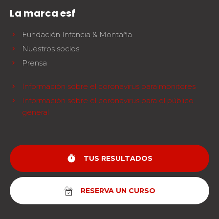
La marca esf
Fundación Infancia & Montaña
Nuestros socios
Prensa
Información sobre el coronavirus para monitores
Información sobre el coronavirus para el público
general
timer
TUS RESULTADOS
RESERVA UN CURSO