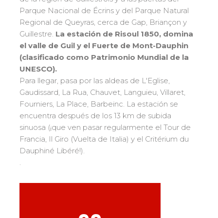
Bank Slalom Boarder
Del Ourson a la Étoile d'Or
Parque Nacional de Écrins y del Parque Natural
Les résultats par épreuves
Saboya
83
Regional de Queyras, cerca de Gap, Briançon y
Adolescentes y adultos
Alta Saboya
33
Guillestre.
La estación de Risoul 1850, domina
Qualification Stagiaires
Todos los niveles
el valle de Guil y el Fuerte de Mont-Dauphin
Isère
17
Les résultats par épreuves
(clasificado como Patrimonio Mundial de la
Performance
Alpes del sur
33
UNESCO).
Mídete con otros competidores
Macizo Central
4
Para llegar, pasa por las aldeas de L'Eglise,
Gaudissard, La Rua, Chauvet, Languieu, Villaret,
Pirineos
20
Fourniers, La Place, Barbeinc. La estación se
Jura
Pruebas de freestyle
6
encuentra después de los 13 km de subida
Vosgos
4
sinuosa (¡que ven pasar regularmente el Tour de
Niños y adolescentes
Francia, Il Giro (Vuelta de Italia) y el Critérium du
Córcega
1
Para todos los riders
Dauphiné Libéré!).
.
Nuestras competencias
La trayectoria esf
75 años de experiencia