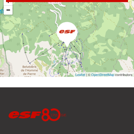
+
−
Leaflet
| ©
OpenStreetMap
contributors