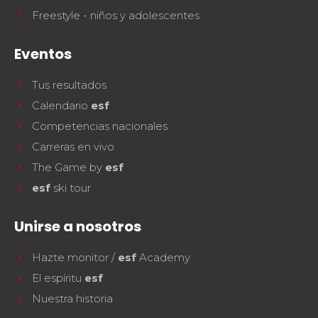
Freestyle - niños y adolescentes
Eventos
Tus resultados
Calendario
esf
Competencias nacionales
Carreras en vivo
The Game by
esf
esf
ski tour
Unirse a nosotros
Hazte monitor /
esf
Academy
El espíritu
esf
Nuestra historia