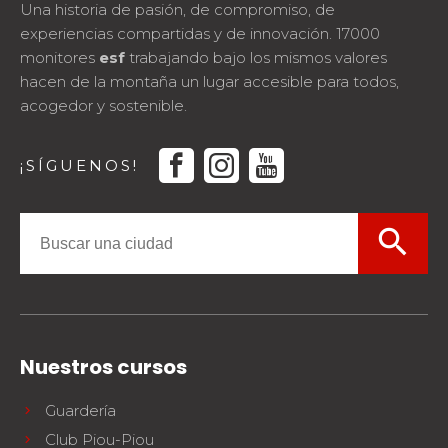
Una historia de pasión, de compromiso, de
experiencias compartidas y de innovación. 17000
monitores
esf
trabajando bajo los mismos valores
hacen de la montaña un lugar accesible para todos,
acogedor y sostenible.
facebook
instagram
youtube
¡SÍGUENOS!
search
Nuestros cursos
Guardería
Club Piou-Piou