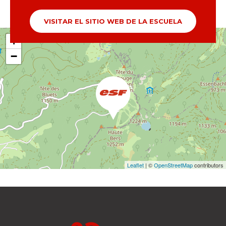
VISITAR EL SITIO WEB DE LA ESCUELA
+
−
Leaflet
| ©
OpenStreetMap
contributors