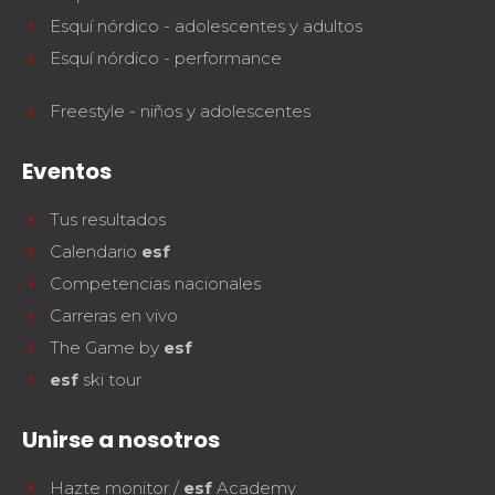
Esquí nórdico - adolescentes y adultos
Esquí nórdico - performance
Freestyle - niños y adolescentes
Eventos
Tus resultados
Calendario
esf
Competencias nacionales
Carreras en vivo
The Game by
esf
esf
ski tour
Unirse a nosotros
Hazte monitor /
esf
Academy