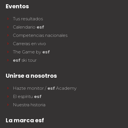
Eventos
Tus resultados
Calendario
esf
Competencias nacionales
Carreras en vivo
The Game by
esf
esf
ski tour
Unirse a nosotros
Hazte monitor /
esf
Academy
El espíritu
esf
Nuestra historia
La marca esf