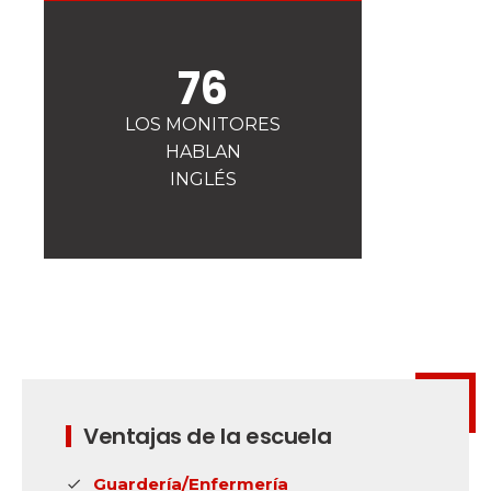
La seguridad
¡Una de nuestras prioridades!
76
Competiciones
Presentación del Club
esf
LOS MONITORES
HABLAN
INGLÉS
Ventajas de la escuela
Guardería/Enfermería