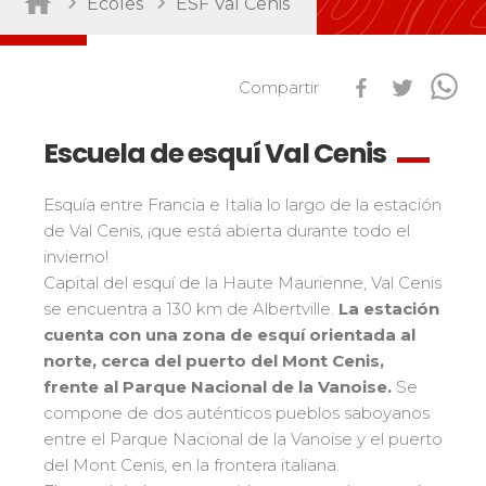
Ecoles
ESF Val Cenis
Ski Open
Por actividad
Performance
Mídete con otros competidores
Compartir
Guardería/Enfermería
45
Résultats Ski Open
esf Ski Tour
Club Piou-Piou
132
Vos résultats par épreuves
Pruebas de snowbord
Escuela de esquí Val Cenis
Club ESF
76
Classements Ski Open
Niños
Freestyle / Freeride
88
Esquía entre Francia e Italia lo largo de la estación
Résultats esf Ski Tour
Les classements nationaux
Compétitions
Los pequeños riders
Fuera de pista
108
de Val Cenis, ¡que está abierta durante todo el
Vos résultats par épreuves
nationales
invierno!
Les directs
Adolescentes y adultos
Esquí de travesía
121
Capital del esquí de la Haute Maurienne, Val Cenis
Classement esf Ski Tour
Suivez les coureurs en direct
Todos los niveles
Seminario / Team Building
63
se encuentra a 130 km de Albertville.
La estación
Résultats et archives
Le classement national
Espace moniteurs
Raquetas
117
cuenta con una zona de esquí orientada al
Performance
Étoile d’Or
norte, cerca del puerto del Mont Cenis,
Handiski
105
Mídete con otros competidores
Ski Open Coq d’Or
frente al Parque Nacional de la Vanoise.
Se
Nórdico
88
Mémorial
compone de dos auténticos pueblos saboyanos
Ski d’Or
Pruebas de esquí nórdico
entre el Parque Nacional de la Vanoise y el puerto
Les résultats par épreuves
Challenge des moniteurs
Por región
del Mont Cenis, en la frontera italiana.
Niños
Nordic Skiercross