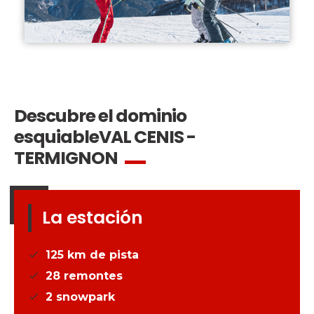
Descubre el dominio
esquiable
VAL CENIS -
TERMIGNON
La estación
125
km de pista
28
remontes
2
snowpark