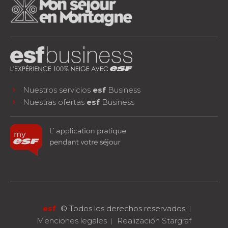
Nuestros servicios
esf
Business
Nuestras ofertas
esf
Business
facebook
instagram
youtube
¡SÍGUENOS!
esf
©
Todos los derechos reservados
Menciones legales
Realización Stargraf
RESERVA