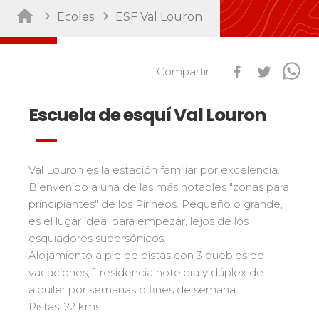
Ski Open
Ecoles
ESF Val Louron
Por actividad
Performance
Mídete con otros competidores
Guardería/Enfermería
45
Résultats Ski Open
Compartir
esf Ski Tour
Club Piou-Piou
132
Vos résultats par épreuves
Pruebas de snowbord
Club ESF
76
Escuela de esquí Val Louron
Classements Ski Open
Niños
Freestyle / Freeride
88
Résultats esf Ski Tour
Les classements nationaux
Compétitions
Los pequeños riders
Fuera de pista
108
Vos résultats par épreuves
nationales
Les directs
Val Louron es la estación familiar por excelencia.
Adolescentes y adultos
Esquí de travesía
121
Classement esf Ski Tour
Bienvenido a una de las más notables "zonas para
Suivez les coureurs en direct
Todos los niveles
Seminario / Team Building
63
Résultats et archives
principiantes" de los Pirineos. Pequeño o grande,
Le classement national
Espace moniteurs
Raquetas
117
es el lugar ideal para empezar, lejos de los
Performance
Étoile d’Or
esquiadores supersónicos.
Handiski
105
Mídete con otros competidores
Ski Open Coq d’Or
Alojamiento a pie de pistas con 3 pueblos de
Nórdico
88
Mémorial
vacaciones, 1 residencia hotelera y dúplex de
Ski d’Or
Pruebas de esquí nórdico
alquiler por semanas o fines de semana.
Les résultats par épreuves
Challenge des moniteurs
Por región
Pistas: 22 kms
Niños
Nordic Skiercross