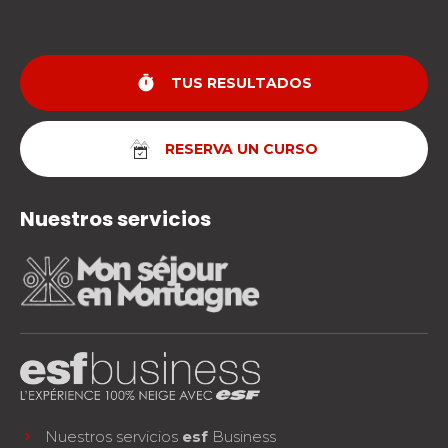
timer
TUS RESULTADOS
RESERVA UN CURSO
Nuestros servicios
Nuestros servicios
esf
Business