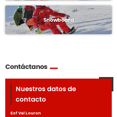
Snowboard
Contáctanos
Nuestros datos de
contacto
Esf
Val Louron