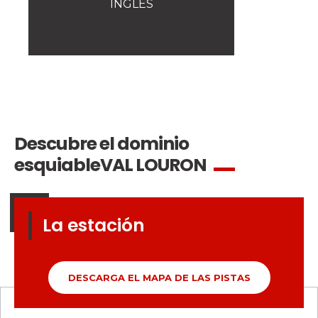
INGLÉS
La seguridad
¡Una de nuestras prioridades!
Competiciones
Presentación del Club
esf
Descubre el dominio
esquiable
VAL LOURON
La estación
DESCARGA EL MAPA DE LAS PISTAS