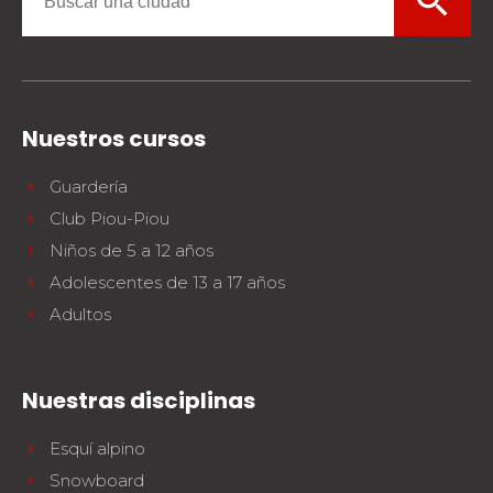
search
Nuestros cursos
Guardería
Club Piou-Piou
Niños de 5 a 12 años
Adolescentes de 13 a 17 años
Adultos
Nuestras disciplinas
Esquí alpino
Snowboard