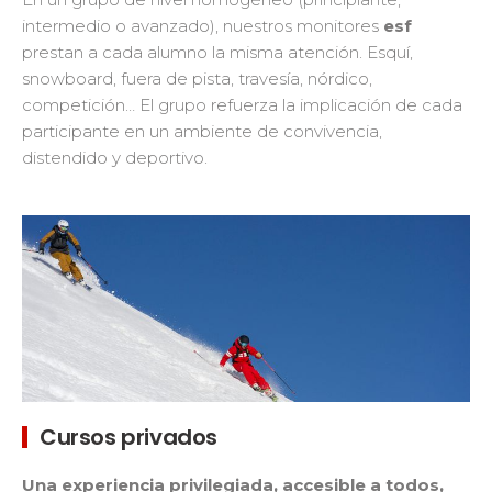
intermedio o avanzado), nuestros monitores
esf
prestan a cada alumno la misma atención. Esquí,
snowboard, fuera de pista, travesía, nórdico,
competición… El grupo refuerza la implicación de cada
participante en un ambiente de convivencia,
distendido y deportivo.
Cursos privados
Una experiencia privilegiada, accesible a todos,