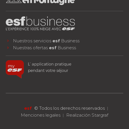
Nuestros servicios
esf
Business
Nuestras ofertas
esf
Business
facebook
instagram
youtube
¡SÍGUENOS!
esf
©
Todos los derechos reservados
Menciones legales
Realización Stargraf
RESERVA
Un curso o una estancia