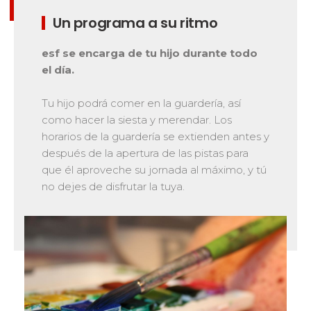
Bank Slalom Boarder
Del Ourson a la Étoile d'Or
Un programa a su ritmo
Les résultats par épreuves
Saboya
83
Adolescentes y adultos
Alta Saboya
33
Qualification Stagiaires
esf se encarga de tu hijo durante todo
Todos los niveles
Isère
17
el día.
Les résultats par épreuves
Performance
Alpes del sur
33
Tu hijo podrá comer en la guardería, así
Mídete con otros competidores
Macizo Central
4
como hacer la siesta y merendar. Los
Pirineos
20
horarios de la guardería se extienden antes y
después de la apertura de las pistas para
Jura
Pruebas de freestyle
6
que él aproveche su jornada al máximo, y tú
Vosgos
4
Niños y adolescentes
no dejes de disfrutar la tuya.
Córcega
1
Para todos los riders
Nuestras competencias
La trayectoria esf
75 años de experiencia