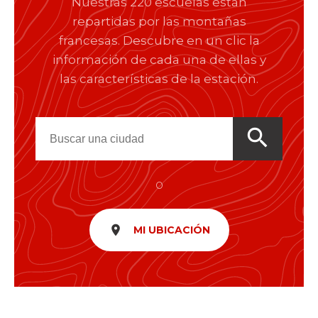
Nuestras 220 escuelas están
repartidas por las montañas
francesas. Descubre en un clic la
información de cada una de ellas y
las características de la estación.
search
o
room
MI UBICACIÓN