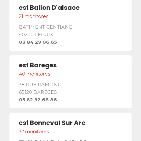
esf
Ballon D'alsace
21
monitores
BATIMENT GENTIANE
90200
LEPUIX
03 84 29 06 65
esf
Bareges
40
monitores
38 RUE RAMOND
65120
BAREGES
05 62 92 68 86
esf
Bonneval Sur Arc
32
monitores