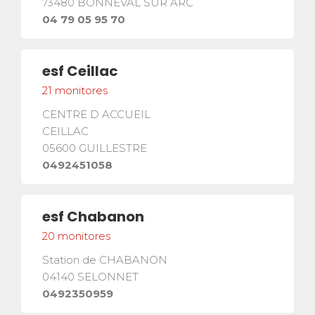
73480
BONNEVAL SUR ARC
04 79 05 95 70
esf
Ceillac
21
monitores
CENTRE D ACCUEIL
CEILLAC
05600
GUILLESTRE
0492451058
esf
Chabanon
20
monitores
Station de CHABANON
04140
SELONNET
0492350959