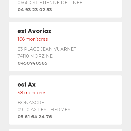
06660
ST ETIENNE DE TINEE
04 93 23 02 53
esf
Avoriaz
166
monitores
83 PLACE JEAN VUARNET
74110
MORZINE
0450740565
esf
Ax
58
monitores
BONASCRE
09110
AX LES THERMES
05 61 64 24 76