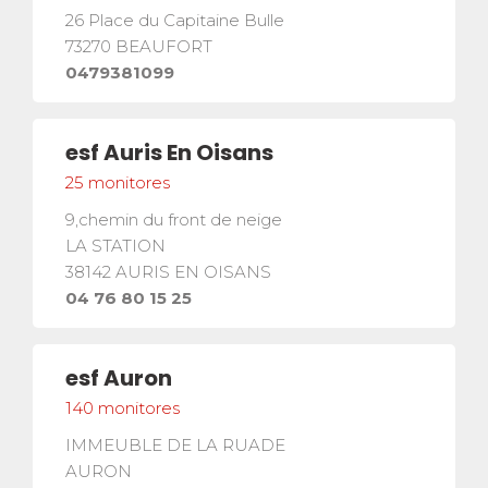
26 Place du Capitaine Bulle
73270
BEAUFORT
0479381099
esf
Auris En Oisans
25
monitores
4
9,chemin du front de neige
13
LA STATION
25
38142
AURIS EN OISANS
04 76 80 15 25
17
7
esf
Auron
140
monitores
IMMEUBLE DE LA RUADE
4
2
AURON