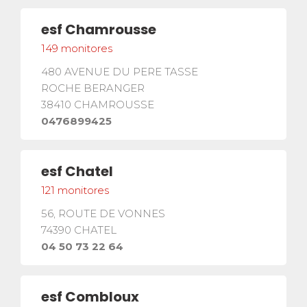
esf
Chamrousse
149
monitores
480 AVENUE DU PERE TASSE
ROCHE BERANGER
38410
CHAMROUSSE
0476899425
esf
Chatel
121
monitores
56, ROUTE DE VONNES
facebook
instagram
youtube
¡SÍGUENOS!
74390
CHATEL
04 50 73 22 64
RESERVA
Un curso o una estancia
esf
Combloux
completa
arrow_forward