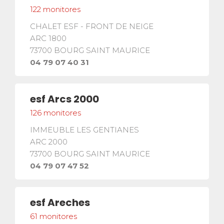
La seguridad
122
monitores
¡Una de nuestras prioridades!
CHALET ESF - FRONT DE NEIGE
ARC 1800
Competiciones
73700
BOURG SAINT MAURICE
Presentación del Club
esf
04 79 07 40 31
esf
Arcs 2000
126
monitores
IMMEUBLE LES GENTIANES
ARC 2000
73700
BOURG SAINT MAURICE
04 79 07 47 52
esf
Areches
61
monitores