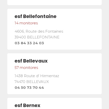
esf
Bellefontaine
14
monitores
4606, Route des Fontaines
39400
BELLEFONTAINE
03 84 33 24 03
esf
Bellevaux
57
monitores
1438 Route d' Hirmentaz
facebook
instagram
youtube
¡SÍGUENOS!
74470
BELLEVAUX
04 50 73 70 44
RESERVA
Un curso o una estancia
esf
Bernex
completa
arrow_forward