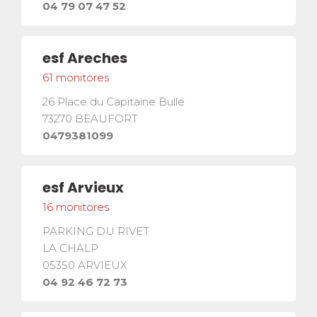
04 79 07 47 52
esf
Areches
61
monitores
26 Place du Capitaine Bulle
73270
BEAUFORT
0479381099
esf
Arvieux
16
monitores
PARKING DU RIVET
LA CHALP
05350
ARVIEUX
04 92 46 72 73