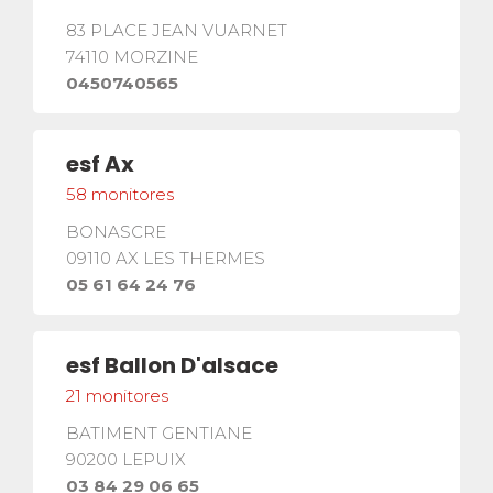
83 PLACE JEAN VUARNET
74110
MORZINE
0450740565
esf
Ax
58
monitores
BONASCRE
09110
AX LES THERMES
05 61 64 24 76
esf
Ballon D'alsace
21
monitores
BATIMENT GENTIANE
90200
LEPUIX
03 84 29 06 65