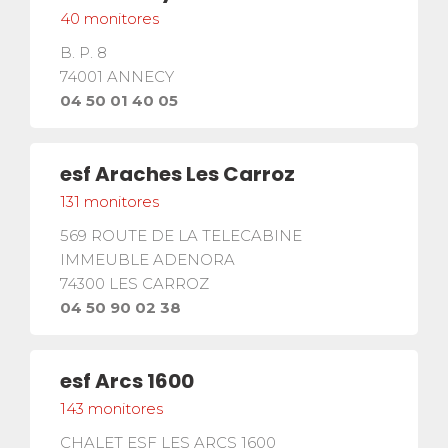
La seguridad
40
monitores
¡Una de nuestras prioridades!
B. P. 8
74001
ANNECY
Competiciones
04 50 01 40 05
Presentación del Club
esf
esf
Araches Les Carroz
131
monitores
569 ROUTE DE LA TELECABINE
IMMEUBLE ADENORA
74300
LES CARROZ
04 50 90 02 38
esf
Arcs 1600
143
monitores
CHALET ESF LES ARCS 1600