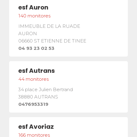
esf
Auron
140
monitores
IMMEUBLE DE LA RUADE
AURON
06660
ST ETIENNE DE TINEE
04 93 23 02 53
esf
Autrans
44
monitores
34 place Julien Bertrand
38880
AUTRANS
0476953319
esf
Avoriaz
166
monitores