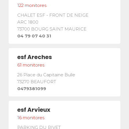
La seguridad
122
monitores
¡Una de nuestras prioridades!
CHALET ESF - FRONT DE NEIGE
ARC 1800
Competiciones
73700
BOURG SAINT MAURICE
Presentación del Club
esf
04 79 07 40 31
esf
Areches
61
monitores
26 Place du Capitaine Bulle
73270
BEAUFORT
0479381099
esf
Arvieux
16
monitores
PARKING DU RIVET