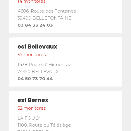
14
monitores
4606, Route des Fontaines
39400
BELLEFONTAINE
03 84 33 24 03
esf
Bellevaux
57
monitores
1438 Route d' Hirmentaz
74470
BELLEVAUX
04 50 73 70 44
esf
Bernex
52
monitores
LA FOULY
1100, Route du Télésiège