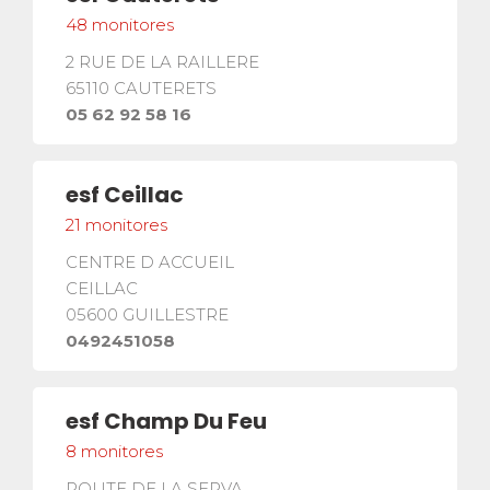
48
monitores
2 RUE DE LA RAILLERE
65110
CAUTERETS
05 62 92 58 16
esf
Ceillac
21
monitores
CENTRE D ACCUEIL
CEILLAC
05600
GUILLESTRE
0492451058
facebook
instagram
youtube
¡SÍGUENOS!
esf
Champ Du Feu
RESERVA
8
monitores
Un curso o una estancia
completa
arrow_forward
ROUTE DE LA SERVA