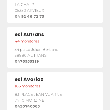
LA CHALP
05350
ARVIEUX
04 92 46 72 73
3
esf
Autrans
44
monitores
2
34 place Julien Bertrand
20
38880
AUTRANS
0476953319
23
2
4
12
15
esf
Avoriaz
166
monitores
3
83 PLACE JEAN VUARNET
74110
MORZINE
2
0450740565