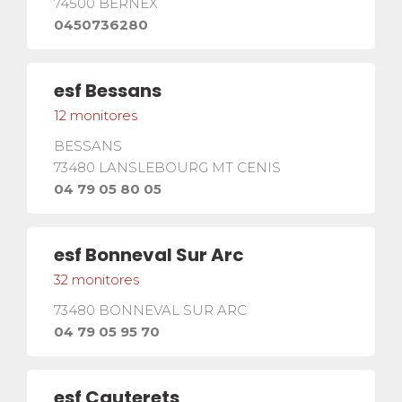
74500
BERNEX
0450736280
esf
Bessans
12
monitores
BESSANS
73480
LANSLEBOURG MT CENIS
04 79 05 80 05
esf
Bonneval Sur Arc
32
monitores
73480
BONNEVAL SUR ARC
04 79 05 95 70
esf
Cauterets