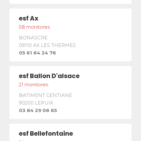
esf
Ax
58
monitores
BONASCRE
09110
AX LES THERMES
05 61 64 24 76
esf
Ballon D'alsace
21
monitores
BATIMENT GENTIANE
90200
LEPUIX
03 84 29 06 65
esf
Bellefontaine